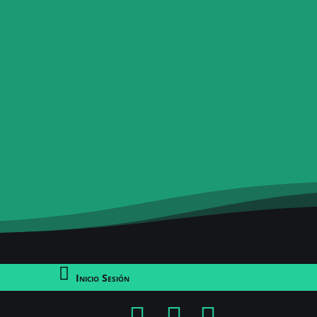
Inicio Sesión
pa
dl