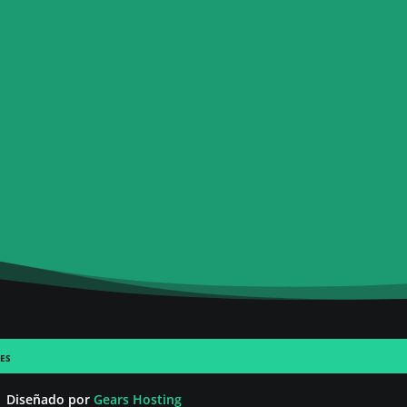
es
|
Diseñado
por
Gears Hosting