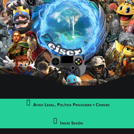
Aviso Legal, Política Privacidad y Cookies
c
er
tif
Inicio Sesión
pa
i