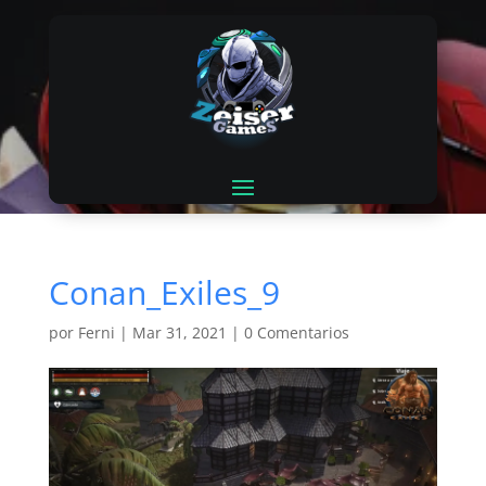
Conan_Exiles_9
por
Ferni
|
Mar 31, 2021
|
0 Comentarios